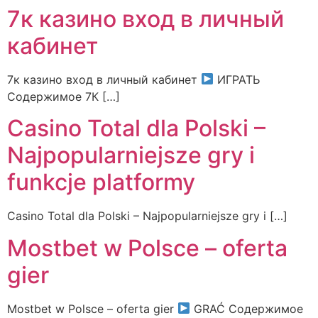
7к казино вход в личный
кабинет
7к казино вход в личный кабинет
ИГРАТЬ
Содержимое 7К […]
Casino Total dla Polski –
Najpopularniejsze gry i
funkcje platformy
Casino Total dla Polski – Najpopularniejsze gry i […]
Mostbet w Polsce – oferta
gier
Mostbet w Polsce – oferta gier
GRAĆ Содержимое