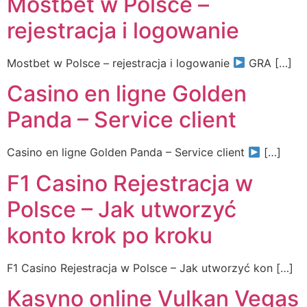
Mostbet w Polsce –
rejestracja i logowanie
Mostbet w Polsce – rejestracja i logowanie
GRA […]
Casino en ligne Golden
Panda – Service client
Casino en ligne Golden Panda – Service client
[…]
F1 Casino Rejestracja w
Polsce – Jak utworzyć
konto krok po kroku
F1 Casino Rejestracja w Polsce – Jak utworzyć kon […]
Kasyno online Vulkan Vegas